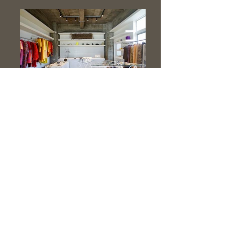
<< Back to works
株式会社リグランツ
関西（大阪・兵庫・京都・奈良）を中心とした
住宅リフォーム・店舗オフィスデザイン、リノベーションの
施工店です.
〒545-0013
大阪市阿倍野区長池町21-10-2F